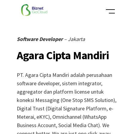
Skip
to
content
Software Developer
– Jakarta
Agara Cipta Mandiri
PT. Agara Cipta Mandiri adalah perusahaan
software developer, sistem integrator,
aggregator dan platform license untuk
koneksi Messaging (One Stop SMS Solution),
Digital Trust (Digital Signature Platform, e-
Meterai, eKYC), Omnichannel (WhatsApp
Business Account, Social Media Chat). We
connect better, We are just one click away.